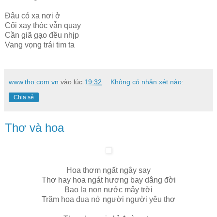
Đâu có xa nơi ở
Cối xay thóc vẫn quay
Cần giã gạo đều nhịp
Vang vọng trái tim ta
www.tho.com.vn
vào lúc
19:32
Không có nhận xét nào:
Chia sẻ
Thơ và hoa
Hoa thơm ngất ngây say
Thơ hay hoa ngát hương bay dâng đời
Bao la non nước mây trời
Trăm hoa đua nở người người yêu thơ