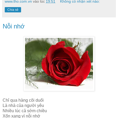
www.tho.com.vn
vào lúc
19:51
Không có nhận xét nào:
Chia sẻ
Nỗi nhớ
Chỉ qua hàng cõi duối
Là nhà của người yêu
Nhiều lúc cả sớm chiều
Xốn xang vì nỗi nhớ